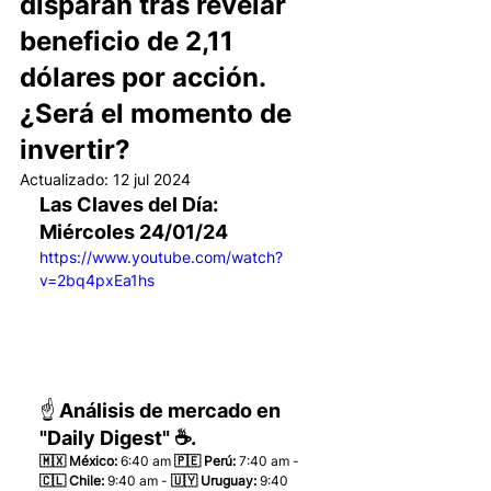
disparan tras revelar
beneficio de 2,11
dólares por acción.
¿Será el momento de
invertir?
Actualizado:
12 jul 2024
Las Claves del Día: 
Miércoles 24/01/24
https://www.youtube.com/watch?
v=2bq4pxEa1hs
☝️ Análisis de mercado en 
"Daily Digest" ☕.
🇲🇽 México: 
6:40 am
 🇵🇪 Perú:
 7:40 am - 
🇨🇱 Chile:
 9:40 am - 
🇺🇾 Uruguay:
 9:40 