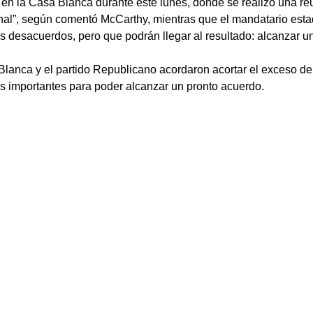
 en la Casa Blanca durante este lunes, donde se realizó una re
ional”, según comentó McCarthy, mientras que el mandatario est
s desacuerdos, pero que podrán llegar al resultado: alcanzar u
 Blanca y el partido Republicano acordaron acortar el exceso de
importantes para poder alcanzar un pronto acuerdo. 