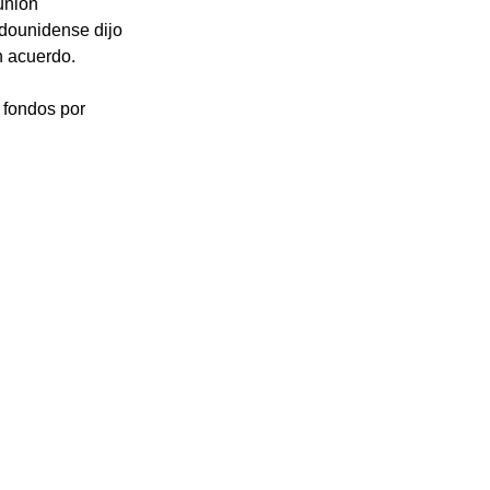
unión 
adounidense dijo 
n acuerdo.
 fondos por 