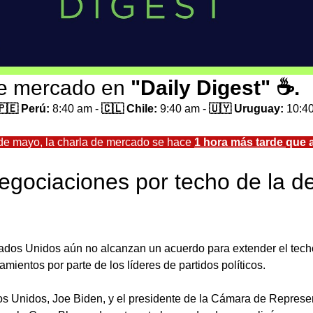
de mercado en 
"Daily Digest" ☕.
🇵🇪 Perú:
 8:40 am - 
🇨🇱 Chile:
 9:40 am - 
🇺🇾 Uruguay:
 10:4
5 de mayo, la charla de mercado se hace 
1 hora más tarde 
que 
egociaciones por techo de la d
ados Unidos aún no alcanzan un acuerdo para extender el techo
mientos por parte de los líderes de partidos políticos.
os Unidos, Joe Biden, y el presidente de la Cámara de Represe