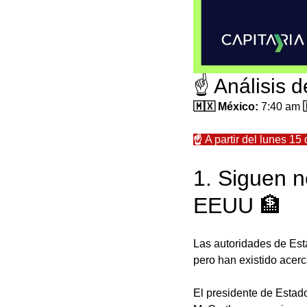
☝️ Análisis 
🇲🇽 México: 
7:40 am
 
☝️ 
A partir del lunes 1
1. Siguen n
EEUU 🏦
Las autoridades de Est
pero han existido acerca
El presidente de Estad