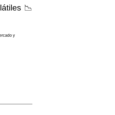
átiles 📉
ercado y 