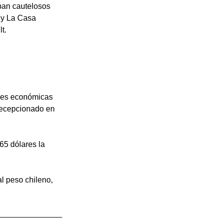
ban cautelosos 
 y La Casa 
t.
ones económicas 
decepcionado en 
65 dólares la 
l peso chileno, 