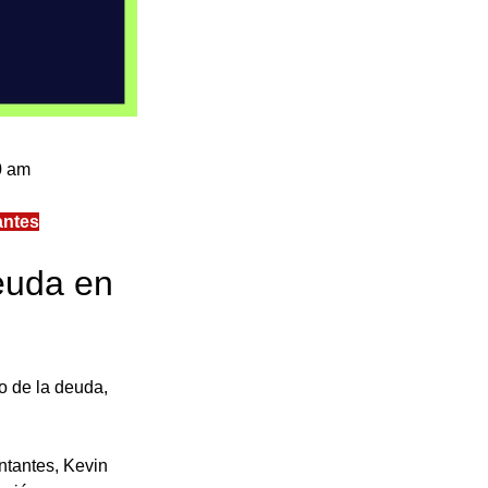
0 am 
antes
euda en 
 de la deuda, 
ntantes, Kevin 