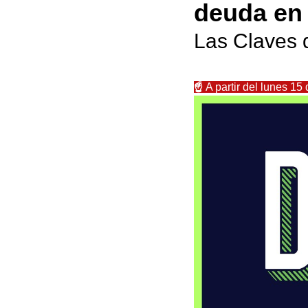
deuda en
Las Claves d
☝️ 
A partir del lunes 1