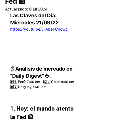
Fed 🏦
Actualizado:
6 jul 2024
Las Claves del Día: 
Miércoles 21/09/22 
https://youtu.be/J-AbeFCncwc
☝️ Análisis de mercado en 
"Daily Digest" ☕.
🇵🇪 Perú:
 7:40 am - 
🇨🇱 Chile:
 8:40 am - 
🇺🇾 Uruguay:
 9:40 am 
1. Hoy: el mundo atento 
la Fed 🏦