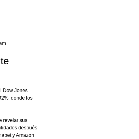
 am 
te 
 el Dow Jones 
92%, donde los 
e revelar sus 
tilidades después 
phabet y Amazon 