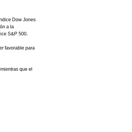
índice Dow Jones 
n a la 
dice S&P 500. 
er favorable para 
mientras que el 