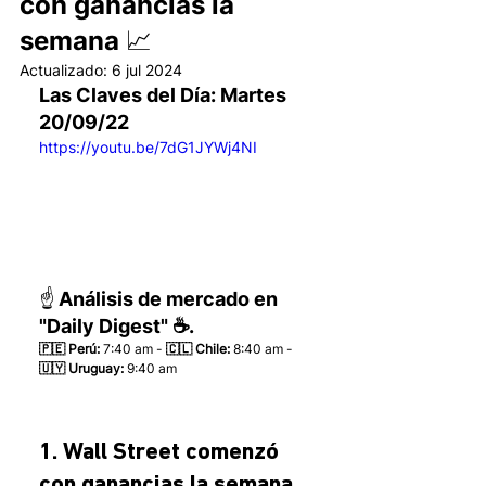
con ganancias la
semana 📈
Actualizado:
6 jul 2024
Las Claves del Día: Martes 
20/09/22 
https://youtu.be/7dG1JYWj4NI
☝️ Análisis de mercado en 
"Daily Digest" ☕.
🇵🇪 Perú:
 7:40 am - 
🇨🇱 Chile:
 8:40 am - 
🇺🇾 Uruguay:
 9:40 am 
1. Wall Street comenzó 
con ganancias la semana 