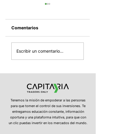
Comentarios
El cierre del
SpaceX entra
mundial, el
mañana al Nasda
Escribir un comentario...
desplome
100, OPEP+ sube 
automotor en China
producción de
y la estabilidad del
petróleo y Strate
dólar
confirma nuevas
ventas de bitcoin
Tenemos la misión de empoderar a las personas
para que tomen el control de sus inversiones. Te
entregamos educación constante, información
oportuna y una plataforma intuitiva, para que con
un clic puedas invertir en los mercados del mundo.