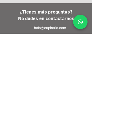
¿Tienes más preguntas?
No dudes en
contactarnos
hola@capitaria.com
Santiago
Av. Vitacura 3565, Oficina 101Vitacura
+56 2 2592 6600
Lima
Víctor Andrés Belaúnde 147Torre Real 2,
San Isidro