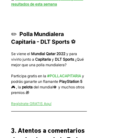
resultados de esta semana
✏️  Polla Mundialera 
Capitaria - DLT Sports ⚽️ 
Se viene el 
Mundial Qatar 2022
 y para 
vivirlo junto a 
Capitaria
 y 
DLT Sports
 ¿Qué 
mejor que una polla mundialera?
Participa gratis en la 
#POLLACAPITARIA
 y 
podrás ganarte un flamante 
PlayStation 5 
🎮
, la 
pelota
 del mundial⚽️  y muchos otros 
premios 🎁
Regístrate GRATIS Aquí
3. Atentos a comentarios 