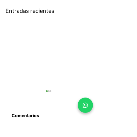
Entradas recientes
Comentarios
El cierre del
SpaceX entra