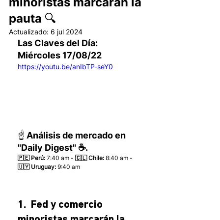
minoristas marcarán la
pauta 🔍
Actualizado:
6 jul 2024
Las Claves del Día: 
Miércoles 17/08/22 
https://youtu.be/anIbTP-seY0
☝️ Análisis de mercado en 
"Daily Digest" ☕.
🇵🇪 Perú:
 7:40 am - 
🇨🇱 Chile:
 8:40 am - 
🇺🇾 Uruguay:
 9:40 am 
1.  Fed y comercio 
minoristas marcarán la 