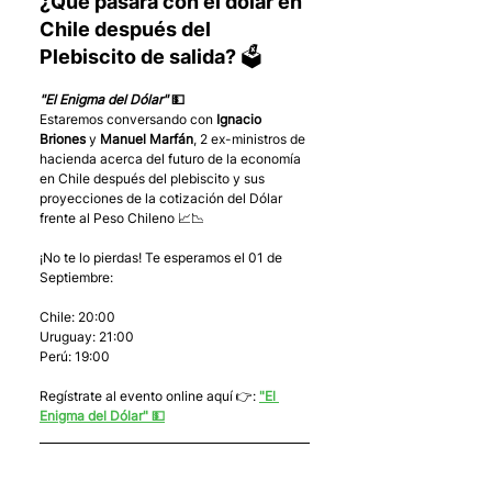
¿Qué pasará con el dólar en 
Chile después del 
Plebiscito de salida? 🗳
"El Enigma del Dólar" 
💵
Estaremos conversando con 
Ignacio 
Briones
 y 
Manuel Marfán
, 2 ex-ministros de 
hacienda acerca del futuro de la economía 
en Chile después del plebiscito y sus 
proyecciones de la cotización del Dólar 
frente al Peso Chileno 📈📉
¡No te lo pierdas! Te esperamos el 01 de 
Septiembre:
Chile: 20:00
Uruguay: 21:00
Perú: 19:00
Regístrate al evento online aquí 👉: 
"El 
Enigma del Dólar" 💵