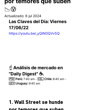
por temores que suben
📉😰
Actualizado:
6 jul 2024
Las Claves del Día: Viernes 
17/06/22 
https://youtu.be/_yQiNDQVv5Q
☝️ Análisis de mercado en 
"Daily Digest" ☕.
🇵🇪 Perú:
 7:40 am - 
🇨🇱 Chile:
 8:40 am - 
🇺🇾 Uruguay:
 9:40 am 
1. Wall Street se hunde 
por temores que suben 