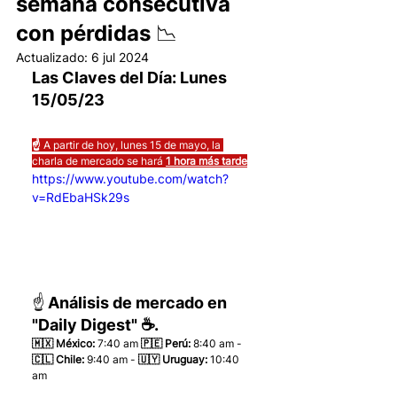
semana consecutiva
con pérdidas 📉
Actualizado:
6 jul 2024
Las Claves del Día: Lunes 
15/05/23 
☝️ 
A partir de hoy, lunes 15 de mayo, la 
charla de mercado se hará 
1 hora más tarde
https://www.youtube.com/watch?
v=RdEbaHSk29s
☝️ Análisis de mercado en 
"Daily Digest" ☕.
🇲🇽 México: 
7:40 am
 🇵🇪 Perú:
 8:40 am - 
🇨🇱 Chile:
 9:40 am - 
🇺🇾 Uruguay:
 10:40 
am 