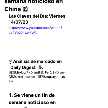
semana noticioso en
China 📰
Las Claves del Día: Viernes 
14/07/23
https://www.youtube.com/watch?
v=EYb22kwqXWA
☝️ Análisis de mercado en 
"Daily Digest" ☕.
🇲🇽 México: 
7:40 am
 🇵🇪 Perú:
 8:40 am - 
🇨🇱 Chile:
 9:40 am - 
🇺🇾 Uruguay:
 10:40 
am 
1. Se viene un fin de 
semana noticioso en 