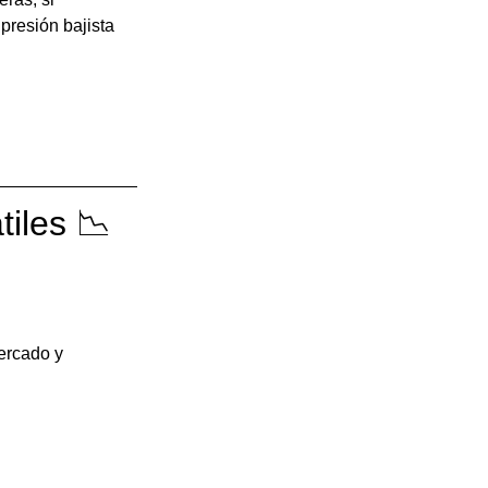
resión bajista 
iles 📉
ercado y 