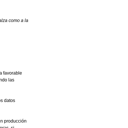
lza como a la 
 favorable 
ndo las 
os datos 
en producción 
ras, si 