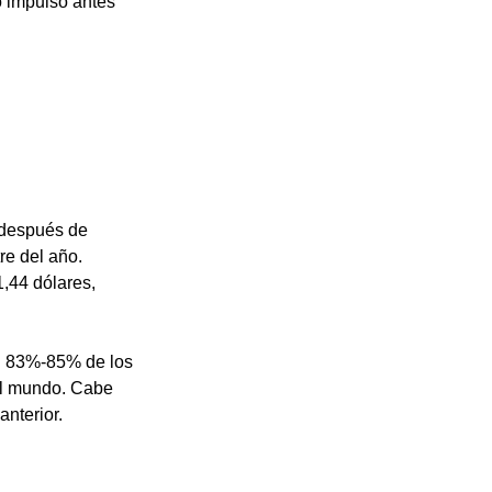
o impulso antes 
 después de 
e del año. 
,44 dólares, 
el 83%-85% de los 
el mundo. Cabe 
anterior.