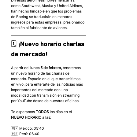
Diversas aerolíneas norteamericanas, 
como Southwest, Alaska y United Airlines, 
han hecho hincapié en que los problemas 
de Boeing se traducirán en menores 
ingresos para estas empresas, presionando 
también al fabricante de aviones.  
🗓 ¡Nuevo horario charlas 
de mercado!
A partir del 
lunes 5 de febrero,
 tendremos 
un nuevo horario de las charlas de 
mercado. Espacio en el que transmitimos 
en vivo, para enterarte de las noticias más 
importantes del mercado con una 
modalidad con transmisión en streaming 
por YouTube desde de nuestras oficinas. 
Te esperamos 
TODOS
 los días en el 
NUEVO HORARIO
 a las: 
🇲🇽 México: 05:40
🇵🇪 Perú: 06:40