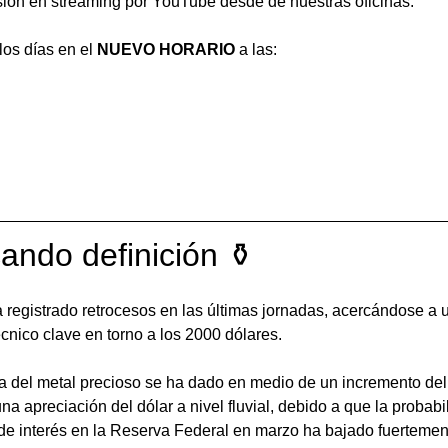
ión en streaming por YouTube desde de nuestras oficinas. 
 los días en el 
NUEVO HORARIO
 a las: 
ando definición ⚱️
a registrado retrocesos en las últimas jornadas, acercándose a 
écnico clave en torno a los 2000 dólares. 
ta del metal precioso se ha dado en medio de un incremento del
na apreciación del dólar a nivel fluvial, debido a que la probab
 de interés en la Reserva Federal en marzo ha bajado fuertemen