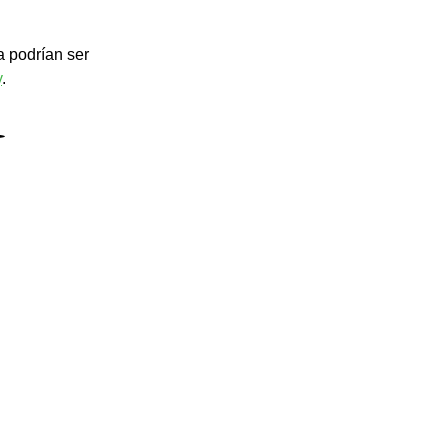
 podrían ser 
y
. 
️