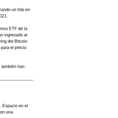
zando un hito en 
2021.
rsos ETF de la 
n ingresado al 
ng del Bitcoin 
para el precio 
, también han 
. Espacio en el 
con una 