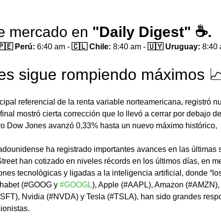
de mercado en 
"Daily Digest" ☕.
🇵🇪 Perú:
 6:40 am - 
🇨🇱 Chile:
 8:40 am - 
🇺🇾 Uruguay:
 8:40
es sigue rompiendo máximos 
cipal referencial de la renta variable norteamericana, registró 
final mostró cierta corrección que lo llevó a cerrar por debajo de
ivo Dow Jones avanzó 0,33% hasta un nuevo máximo histórico,
tadounidense ha registrado importantes avances en las últimas
Street han cotizado en niveles récords en los últimos días, en m
es tecnológicas y ligadas a la inteligencia artificial, donde “los
lphabet (#GOOG y 
#GOOGL
), Apple (#AAPL), Amazon (#AMZN), 
SFT), Nvidia (#NVDA) y Tesla (#TSLA), han sido grandes respo
ionistas.