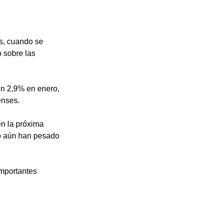
s, cuando se 
 sobre las 
un 2,9% en enero, 
nses. 
n la próxima 
no aún han pesado 
mportantes 