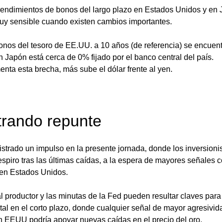
 rendimientos de bonos del largo plazo en Estados Unidos y en 
muy sensible cuando existen cambios importantes. 
onos del tesoro de EE.UU. a 10 años (de referencia) se encuent
n Japón está cerca de 0% fijado por el banco central del país. 
ta esta brecha, más sube el dólar frente al yen. 
trando repunte 
gistrado un impulso en la presente jornada, donde los inversionis
spiro tras las últimas caídas, a la espera de mayores señales c
en Estados Unidos. 
al productor y las minutas de la Fed pueden resultar claves para
al en el corto plazo, donde cualquier señal de mayor agresivid
en EEUU podría apoyar nuevas caídas en el precio del oro. 