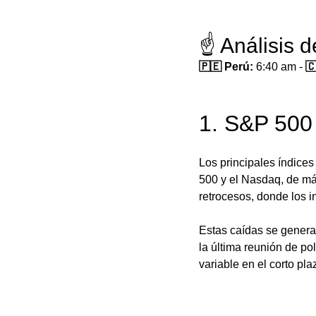
☝️ Análisis 
🇵🇪 Perú:
 6:40 am - 
🇨
1. S&P 500
Los principales índices
500 y el Nasdaq, de má
retrocesos, donde los i
Estas caídas se generan
la última reunión de po
variable en el corto pla