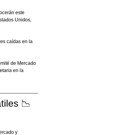
nocerán este 
Estados Unidos, 
es caídas en la 
Comité de Mercado 
taria en la 
iles 📉
ercado y 