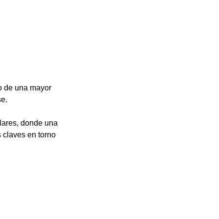
io de una mayor 
se.
lares, donde una 
 claves en torno 