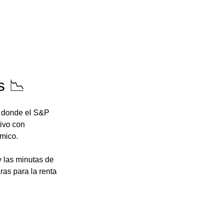
s 📉
, donde el S&P 
ivo con 
mico. 
 las minutas de 
ras para la renta 