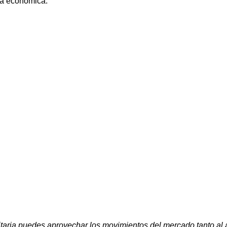
a económica. 
aria puedes aprovechar los movimientos del mercado tanto al a