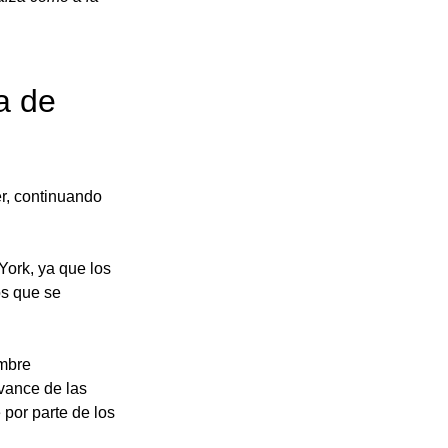
a de 
er, continuando 
ork, ya que los 
os que se 
 
mbre 
vance de las 
por parte de los 