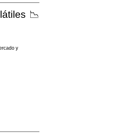
átiles 📉
ercado y 