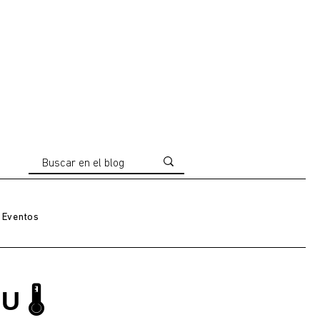
Eventos
U 🌡