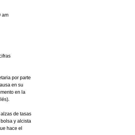
0 am 
ifras 
aria por parte 
ausa en su 
emento en la 
lés).
alzas de tasas 
bolsa y alcista 
ue hace el 