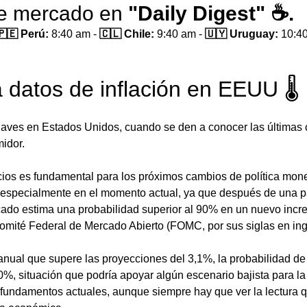
de mercado en 
"Daily Digest" ☕.
🇵🇪 Perú:
 8:40 am - 
🇨🇱 Chile:
 9:40 am - 
🇺🇾 Uruguay:
 10:4
a datos de inflación en EEUU 🌡
aves en Estados Unidos, cuando se den a conocer las últimas c
idor. 
cios es fundamental para los próximos cambios de política monet
 especialmente en el momento actual, ya que después de una p
rcado estima una probabilidad superior al 90% en un nuevo incr
Comité Federal de Mercado Abierto (FOMC, por sus siglas en ing
nual que supere las proyecciones del 3,1%, la probabilidad de 
0%, situación que podría apoyar algún escenario bajista para la 
 fundamentos actuales, aunque siempre hay que ver la lectura q