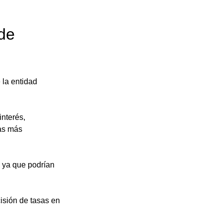
de 
la entidad 
nterés, 
as más 
 ya que podrían 
isión de tasas en 