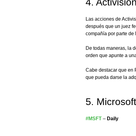
4. Activisi
Las acciones de Activi
después que un juez fe
compañía por parte de 
De todas maneras, la de
orden que apunte a una
Cabe destacar que en R
que pueda darse la adq
5. Microsof
#MSFT
 –
 Daily