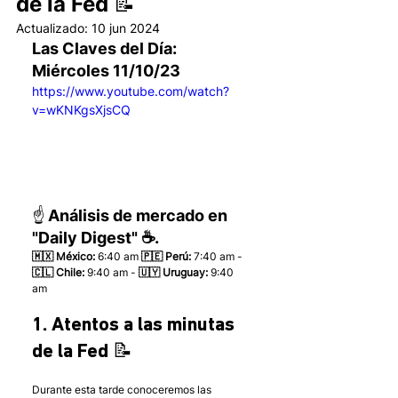
de la Fed 📝
Actualizado:
10 jun 2024
Las Claves del Día: 
Miércoles 11/10/23
https://www.youtube.com/watch?
v=wKNKgsXjsCQ
☝️ Análisis de mercado en 
"Daily Digest" ☕.
🇲🇽 México: 
6:40 am
 🇵🇪 Perú:
 7:40 am - 
🇨🇱 Chile:
 9:40 am - 
🇺🇾 Uruguay:
 9:40 
am 
1. Atentos a las minutas 
de la Fed 📝
Durante esta tarde conoceremos las 