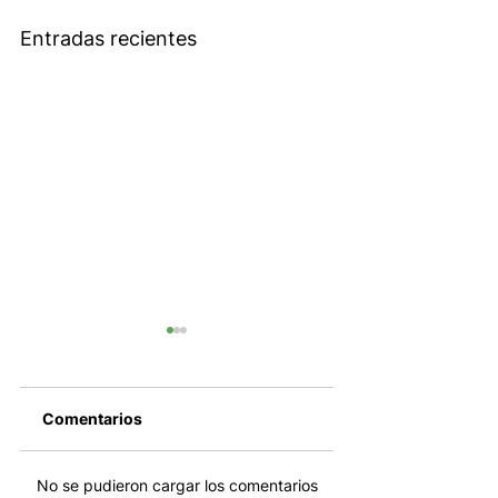
Entradas recientes
Comentarios
El cierre del
SpaceX entra
No se pudieron cargar los comentarios