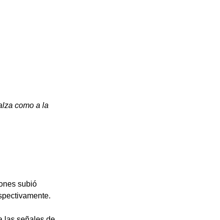
lza como a la 
Jones subió 
spectivamente. 
a las señales de 