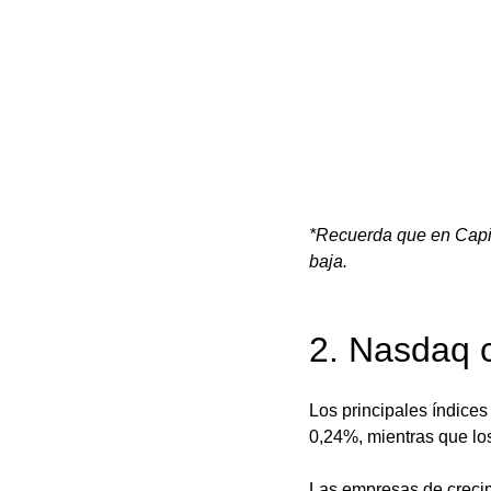
*Recuerda que en Capit
baja.
2. Nasdaq c
Los principales índices
0,24%, mientras que lo
Las empresas de crecim