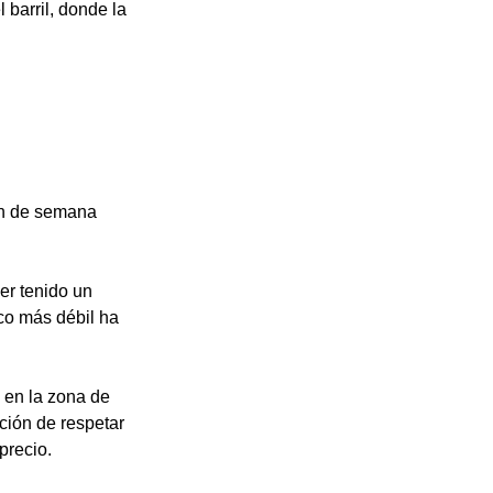
barril, donde la 
in de semana 
er tenido un 
co más débil ha 
 en la zona de 
ción de respetar 
recio. 