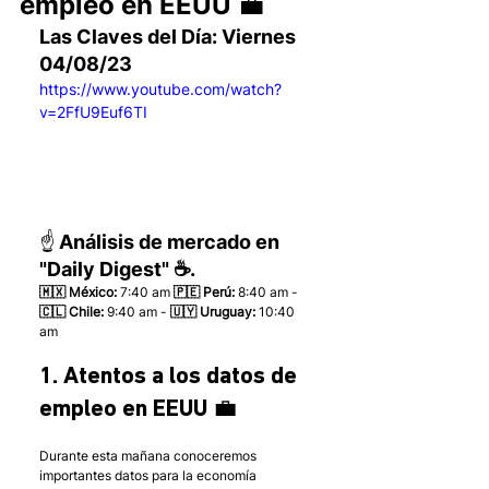
empleo en EEUU 💼
Las Claves del Día: Viernes 
04/08/23
https://www.youtube.com/watch?
v=2FfU9Euf6TI
☝️ Análisis de mercado en 
"Daily Digest" ☕.
🇲🇽 México: 
7:40 am
 🇵🇪 Perú:
 8:40 am - 
🇨🇱 Chile:
 9:40 am - 
🇺🇾 Uruguay:
 10:40 
am 
1. Atentos a los datos de 
empleo en EEUU 💼
Durante esta mañana conoceremos 
importantes datos para la economía 