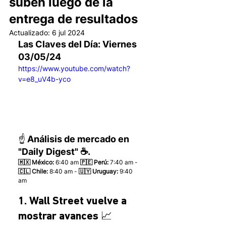
suben luego de la
entrega de resultados
Actualizado:
6 jul 2024
Las Claves del Día: Viernes 
03/05/24
https://www.youtube.com/watch?
v=e8_uV4b-yco
☝️ Análisis de mercado en 
"Daily Digest" ☕.
🇲🇽 México: 
6:40 am
 🇵🇪 Perú:
 7:40 am - 
🇨🇱 Chile:
 8:40 am - 
🇺🇾 Uruguay:
 9:40 
am 
1. Wall Street vuelve a 
mostrar avances 📈