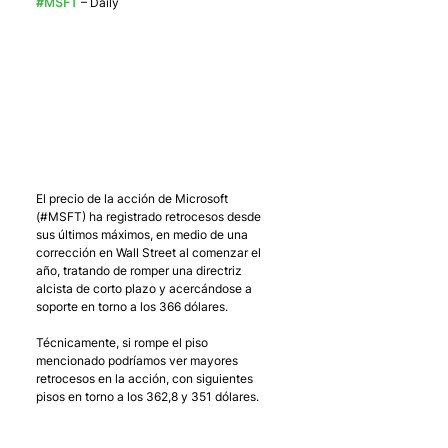
#MSFT
 – Daily
El precio de la acción de Microsoft 
(#MSFT) ha registrado retrocesos desde 
sus últimos máximos, en medio de una 
corrección en Wall Street al comenzar el 
año, tratando de romper una directriz 
alcista de corto plazo y acercándose a 
soporte en torno a los 366 dólares. 
Técnicamente, si rompe el piso 
mencionado podríamos ver mayores 
retrocesos en la acción, con siguientes 
pisos en torno a los 362,8 y 351 dólares.