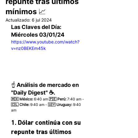
repunte tras últimos
mínimos 📈
Actualizado:
6 jul 2024
Las Claves del Día: 
Miércoles 03/01/24
https://www.youtube.com/watch?
v=nz0BEKEm45k
☝️ Análisis de mercado en 
"Daily Digest" ☕.
🇲🇽 México: 
6:40 am
 🇵🇪 Perú:
 7:40 am - 
🇨🇱 Chile:
 9:40 am - 
🇺🇾 Uruguay:
 9:40 
am 
1. Dólar continúa con su 
repunte tras últimos 