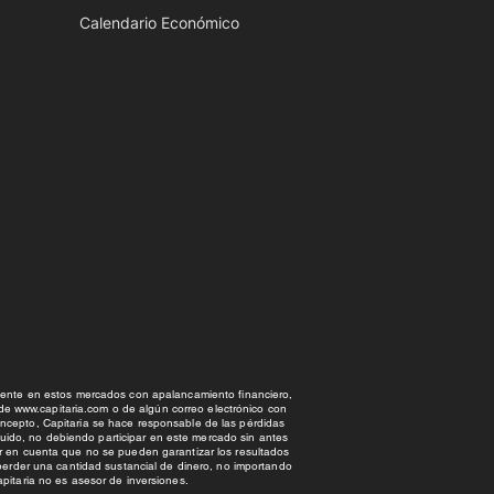
Calendario Económico
amente en estos mercados con apalancamiento financiero,
 de
www.capitaria.com
o de algún correo electrónico con
ncepto, Capitaria se hace responsable de las pérdidas
nuido, no debiendo participar en este mercado sin antes
r en cuenta que no se pueden garantizar los resultados
 perder una cantidad sustancial de dinero, no importando
pitaria no es asesor de inversiones.