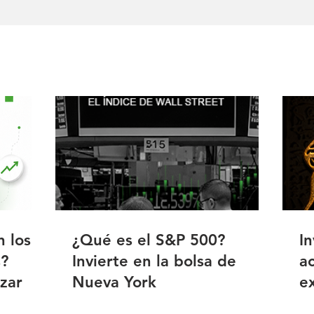
n los
¿Qué es el S&P 500?
In
s?
Invierte en la bolsa de
a
zar
Nueva York
e