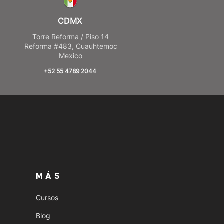
CDMX
8
Torre Reforma / Piso 14
Reforma #483, Cuauhtemoc
Mexico
+52 55 4789 2044
MÁS
Cursos
Blog