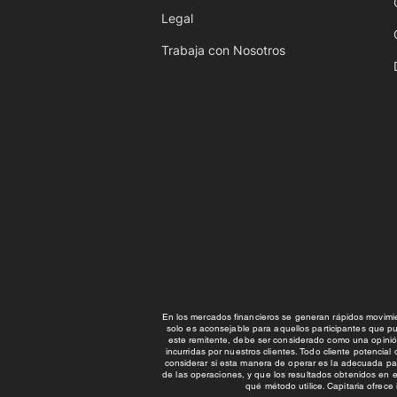
Legal
Trabaja con Nosotros
En los mercados financieros se generan rápidos movimie
solo es aconsejable para aquellos participantes que p
este remitente, debe ser considerado como una opinió
incurridas por nuestros clientes. Todo cliente potenci
considerar si esta manera de operar es la adecuada pa
de las operaciones, y que los resultados obtenidos en e
qué método utilice. Capitaria ofrec