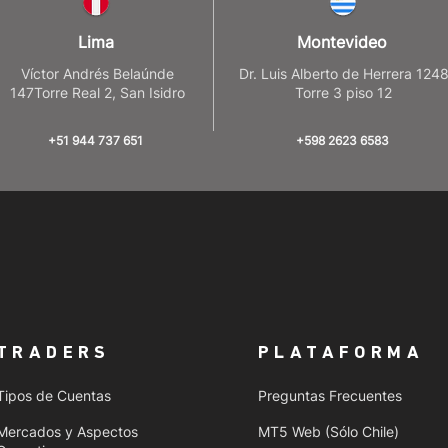
Lima
Montevideo
Víctor Andrés Belaúnde
Dr. Luis Alberto de Herrera 124
147Torre Real 2, San Isidro
Torre 3 piso 12
+51 944 737 651
+598 2623 6583
TRADERS
PLATAFORMA
Tipos de Cuentas
Preguntas Frecuentes
Mercados y Aspectos
MT5 Web (Sólo Chile)