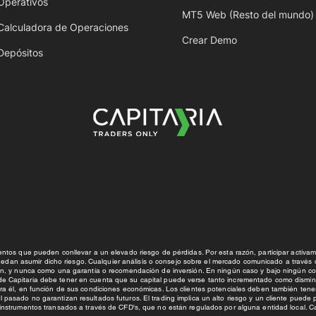
Operativos
MT5 Web (Resto del mundo)
Calculadora de Operaciones
Crear Demo
Depósitos
ntos que pueden conllevar a un elevado riesgo de pérdidas. Por esta razón, participar activ
uedan asumir dicho riesgo. Cualquier análisis o consejo sobre el mercado comunicado a través
n, y nunca como una garantía o recomendación de inversión. En ningún caso y bajo ningún co
al de Capitaria debe tener en cuenta que su capital puede verse tanto incrementado como dismi
ra él, en función de sus condiciones económicas. Los clientes potenciales deben también tene
l pasado no garantizan resultados futuros. El trading implica un alto riesgo y un cliente puede
e instrumentos transados a través de CFD's, que no están regulados por alguna entidad local. Ca