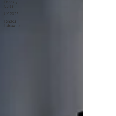
Ebook y
Guías
UY 2025
Fondos
indexados