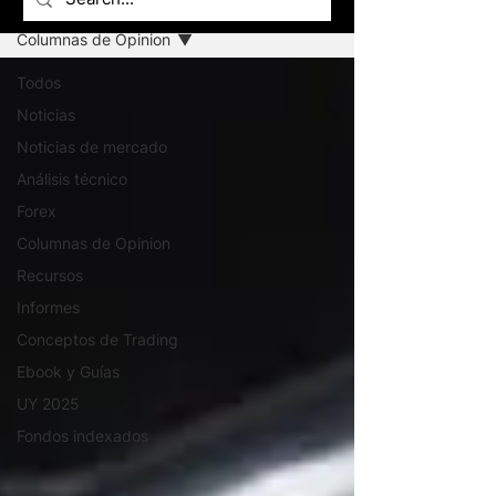
Columnas de Opinion
Todos
Noticias
Noticias de mercado
Análisis técnico
Forex
Columnas de Opinion
Recursos
Informes
Conceptos de Trading
Ebook y Guías
UY 2025
Fondos indexados