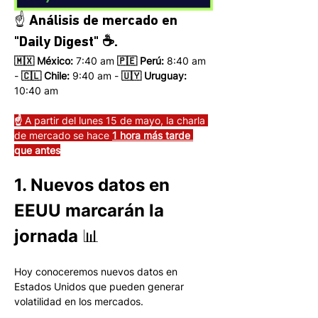
☝️ Análisis de mercado en 
"Daily Digest" ☕.
🇲🇽 México: 
7:40 am
 🇵🇪 Perú:
 8:40 am 
- 
🇨🇱 Chile:
 9:40 am - 
🇺🇾 Uruguay:
10:40 am 
☝️ 
A partir del lunes 15 de mayo, la charla 
de mercado se hace 
1 hora más tarde 
que antes
1. Nuevos datos en 
EEUU marcarán la 
jornada 📊
Hoy conoceremos nuevos datos en 
Estados Unidos que pueden generar 
volatilidad en los mercados.