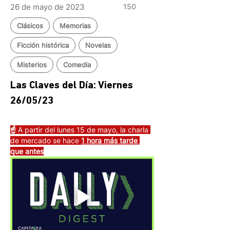
26 de mayo de 2023
150
Clásicos
Memorias
Ficción histórica
Novelas
Misterios
Comedia
Las Claves del Día: Viernes 
26/05/23 
☝️ 
A partir del lunes 15 de mayo, la charla 
de mercado se hace 
1 hora más tarde 
que antes