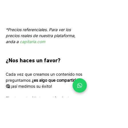
*Precios referenciales. Para ver los 
precios reales de nuestra plataforma, 
anda a 
capitaria.com
¿Nos haces un favor?
Cada vez que creamos un contenido nos 
preguntamos 
¿es algo que compartirían? 
🤔
 ¡así medimos su éxito! 
Si este contenido te aportó valor te 
agradeceríamos que luego de comentar 
hagas un click para twittearlo o un click 
para compartirlo en LinkedIn. ¡Gracias!