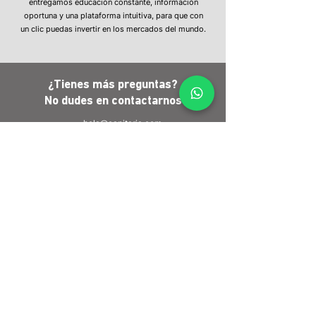
entregamos educación constante, información
oportuna y una plataforma intuitiva, para que con
un clic puedas invertir en los mercados del mundo.
¿Tienes más preguntas?
No dudes en
contactarnos
hola@capitaria.com
Santiago
Av. Vitacura 3565, Oficina 101Vitacura
+56 2 2592 6600