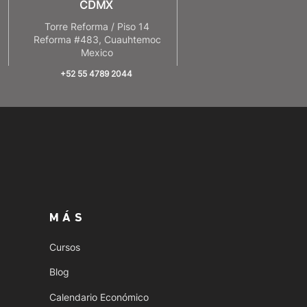
CDMX
8
Torre Reforma / Piso 14
Reforma #483, Cuauhtemoc
Mexico
+52 55 4789 2044
MÁS
Cursos
Blog
Calendario Económico