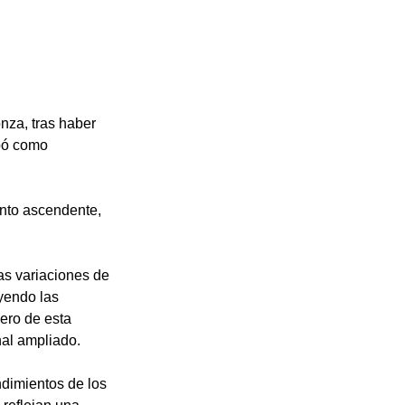
nza, tras haber 
ipó como 
.
nto ascendente, 
as variaciones de 
yendo las 
ero de esta 
nal ampliado.
ndimientos de los 