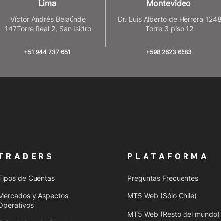
Lima
Montevideo
Víctor Andrés Belaúnde
Dr. Luis Alberto de Herrera 124
147Torre Real 2, San Isidro
Torre 3 piso 12
+51 944 737 651
+598 2623 6583
TRADERS
PLATAFORMA
Tipos de Cuentas
Preguntas Frecuentes
Mercados y Aspectos
MT5 Web (Sólo Chile)
Operativos
MT5 Web (Resto del mundo)