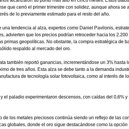
años alcanzaron su punto más alto en cinco meses. Estos datos 
e que cerró el primer trimestre con solidez, aunque ahora se 
terés de lo previamente estimado para el resto del año.
una tendencia al alza, expertos como Daniel Pavilonis, estrate
 advierten que los precios podrían retroceder hacia los 2.200 
s primas geopolíticas. No obstante, la compra estratégica de b
sólido respaldo al mercado del oro.
plata también reportó ganancias, incrementándose un 3% hasta l
mo de tres años. Esta alza se debe tanto a la demanda industri
ufactura de tecnología solar fotovoltaica, como al interés de lo
no y el paladio experimentaron descensos, con caídas del 0,6% y
 de los metales preciosos continúa siendo un reflejo de las co
cas globales, donde el oro sigue destacándose como la opción p