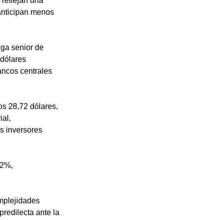
reflejan una 
anticipan menos 
ga senior de 
dólares 
ancos centrales 
os 28,72 dólares, 
al, 
s inversores 
 2%, 
mplejidades 
redilecta ante la 