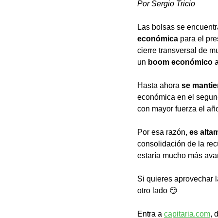
Por Sergio Tricio
Las bolsas se encuentr
económica
 para el pr
cierre transversal de m
un 
boom económico
 
Hasta ahora 
se mantie
económica en el segund
con mayor fuerza el añ
Por esa razón, 
es alta
consolidación de la re
estaría mucho más avan
Si quieres aprovechar 
otro lado 😏
Entra a 
capitaria.com
, 