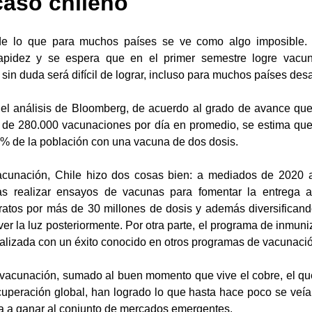
 caso chileno
de lo que para muchos países se ve como algo imposible. C
pidez y se espera que en el primer semestre logre vacun
 sin duda será difícil de lograr, incluso para muchos países desa
el análisis de Bloomberg, de acuerdo al grado de avance que 
 de 280.000 vacunaciones por día en promedio, se estima que 
5% de la población con una vacuna de dos dosis.
vacunación, Chile hizo dos cosas bien: a mediados de 2020 a
s realizar ensayos de vacunas para fomentar la entrega an
tratos por más de 30 millones de dosis y además diversificando
r la luz posteriormente. Por otra parte, el programa de inmuni
talizada con un éxito conocido en otros programas de vacunaci
 vacunación, sumado al buen momento que vive el cobre, el qu
cuperación global, han logrado lo que hasta hace poco se veía 
ra a ganar al conjunto de mercados emergentes. 