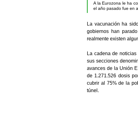
A la Eurozona le ha c
el año pasado fue en a
La vacunación ha sido
gobiernos han parado 
realmente existen algu
La cadena de noticias 
sus secciones denomin
avances de la Unión Eu
de 1.271.526 dosis po
cubrir al 75% de la po
túnel.