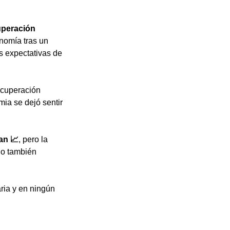
uperación 
nomía tras un 
s expectativas de 
ecuperación 
ia se dejó sentir 
an 📈
, pero la 
do también 
ria y en ningún 