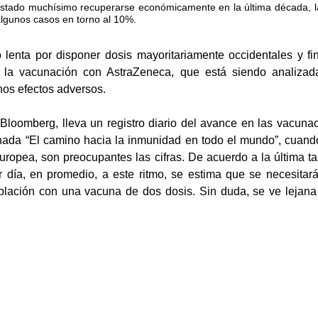
ostado muchísimo recuperarse económicamente en la última década, la
lgunos casos en torno al 10%. 
 lenta por disponer dosis mayoritariamente occidentales y fi
la vacunación con AstraZeneca, que está siendo analizada
nos efectos adversos. 
Bloomberg, lleva un registro diario del avance en las vacuna
ada “El camino hacia la inmunidad en todo el mundo”, cuando
ropea, son preocupantes las cifras. De acuerdo a la última t
r día, en promedio, a este ritmo, se estima que se necesitar
blación con una vacuna de dos dosis. Sin duda, se ve lejana la