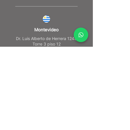
Montevideo
Dr. Luis Alberto de Herrera 1248
Torre 3 piso 12
+598 2623 6583
CDMX
Torre Reforma / Piso 14 Reforma #483,
Cuauhtemoc Mexico
+52 55 4789 2044