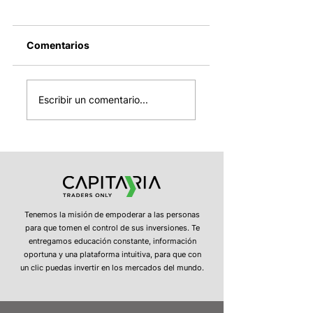
Comentarios
El cierre del
SpaceX entra
mundial, el
mañana al Nasda
Escribir un comentario...
desplome
100, OPEP+ sube 
automotor en China
producción de
y la estabilidad del
petróleo y Strate
dólar
confirma nuevas
ventas de bitcoin
Tenemos la misión de empoderar a las personas
para que tomen el control de sus inversiones. Te
entregamos educación constante, información
oportuna y una plataforma intuitiva, para que con
un clic puedas invertir en los mercados del mundo.